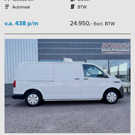
Automaat
BTW
v.a. 438 p/m
24.950,-
Excl. BTW