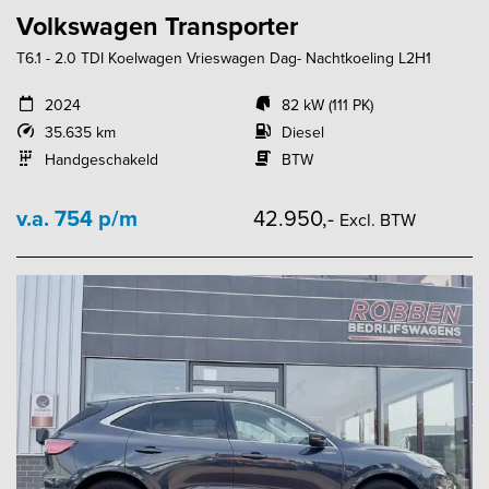
Volkswagen Transporter
T6.1 - 2.0 TDI Koelwagen Vrieswagen Dag- Nachtkoeling L2H1
2024
82 kW (111 PK)
35.635 km
Diesel
Handgeschakeld
BTW
v.a. 754 p/m
42.950,-
Excl. BTW