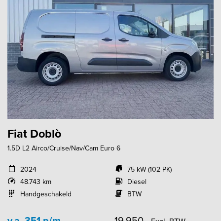
Fiat Doblò
1.5D L2 Airco/Cruise/Nav/Cam Euro 6
2024
75 kW (102 PK)
48.743 km
Diesel
Handgeschakeld
BTW
v.a. 351 p/m
19.950,-