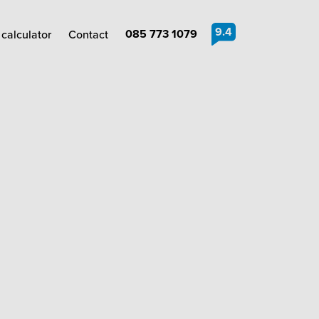
9.4
085 773 1079
calculator
Contact