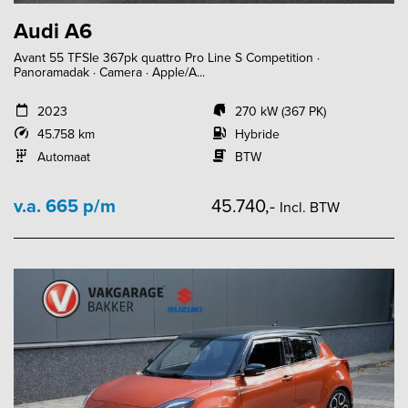
Audi A6
Avant 55 TFSIe 367pk quattro Pro Line S Competition ·
Panoramadak · Camera · Apple/A...
2023
270 kW (367 PK)
45.758 km
Hybride
Automaat
BTW
v.a. 665 p/m
45.740,-
Incl. BTW