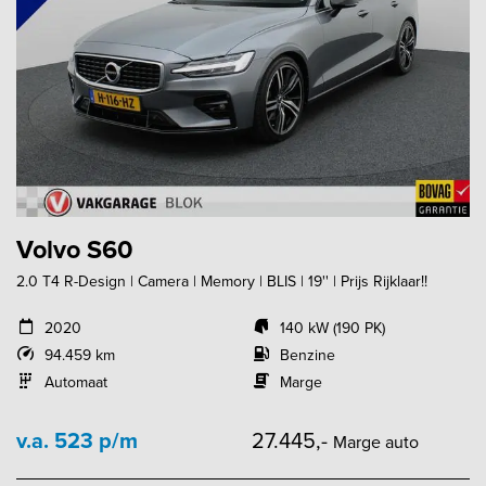
Volvo S60
2.0 T4 R-Design | Camera | Memory | BLIS | 19'' | Prijs Rijklaar!!
2020
140 kW (190 PK)
94.459 km
Benzine
Automaat
Marge
v.a. 523 p/m
27.445,-
Marge auto