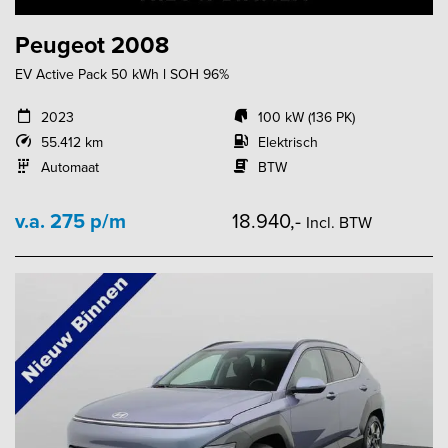
Peugeot 2008
EV Active Pack 50 kWh l SOH 96%
2023
100 kW (136 PK)
55.412 km
Elektrisch
Automaat
BTW
v.a. 275 p/m
18.940,-
Incl. BTW