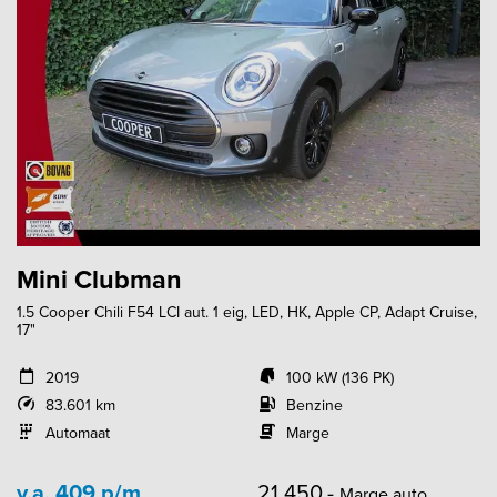
Mini Clubman
1.5 Cooper Chili F54 LCI aut. 1 eig, LED, HK, Apple CP, Adapt Cruise,
17"
2019
100 kW (136 PK)
83.601 km
Benzine
Automaat
Marge
v.a. 409 p/m
21.450,-
Marge auto