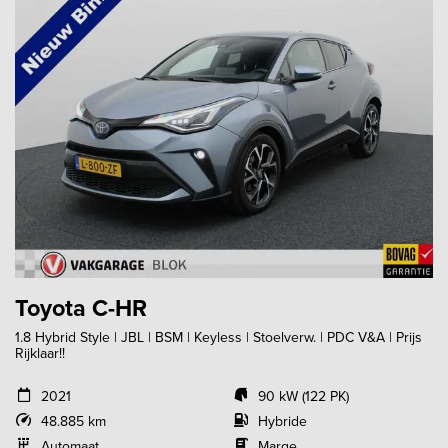
Toyota C-HR
1.8 Hybrid Style | JBL | BSM | Keyless | Stoelverw. | PDC V&A | Prijs
Rijklaar!!
2021
90 kW (122 PK)
48.885 km
Hybride
Automaat
Marge