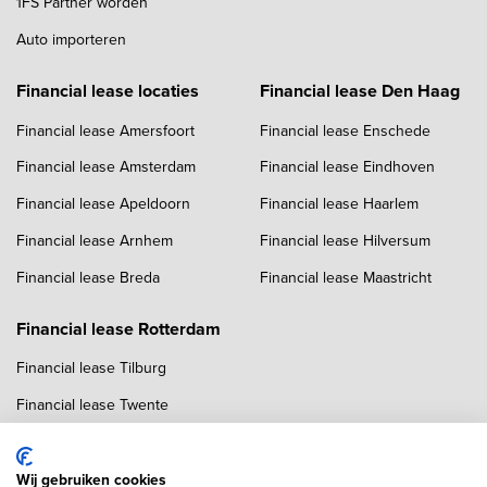
1FS Partner worden
Auto importeren
Financial lease locaties
Financial lease Den Haag
Financial lease Amersfoort
Financial lease Enschede
Financial lease Amsterdam
Financial lease Eindhoven
Financial lease Apeldoorn
Financial lease Haarlem
Financial lease Arnhem
Financial lease Hilversum
Financial lease Breda
Financial lease Maastricht
Financial lease Rotterdam
Financial lease Tilburg
Financial lease Twente
Financial lease Utrecht
Financial lease Zwolle
Wij gebruiken cookies