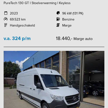
PureTech 130 GT l Stoelverwarming l Keyless
2023
96 kW (131 PK)
69.523 km
Benzine
Handgeschakeld
Marge
v.a. 324 p/m
18.440,-
Marge auto