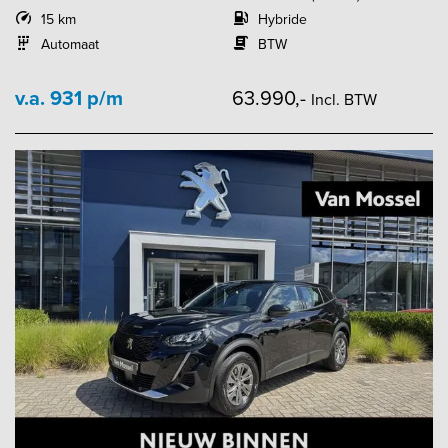
15 km
Hybride
Automaat
BTW
v.a. 931 p/m
63.990,-
Incl. BTW