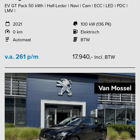
EV GT Pack 50 kWh | Half-Leder | Navi | Cam | ECC | LED | PDC |
LMV |
2021
100 kW (136 PK)
0 km
Elektrisch
Automaat
BTW
v.a. 261 p/m
17.940,-
Incl. BTW