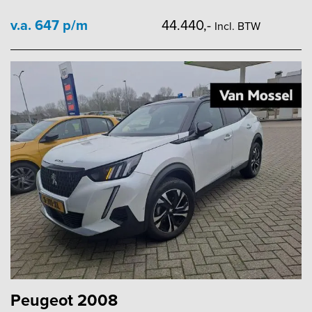
v.a. 647 p/m
44.440,-
Incl. BTW
Peugeot 2008